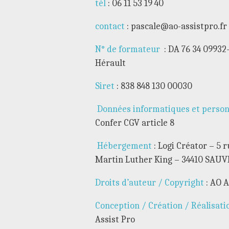
tél
: 06 11 53 19 40
contact
:
pascale@ao-assistpro.fr
N° de formateur
: DA 76 34 09932
Hérault
Siret
: 838 848 130 00030
Données informatiques et personn
Confer CGV article 8
Hébergement
: Logi Créator – 5 
Martin Luther King – 34410 SAU
Droits d’auteur / Copyright
: AO A
Conception / Création / Réalisati
Assist Pro