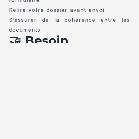
Relire votre dossier avant envoi
S’assurer de la cohérence entre les
documents
🤝 Besoin
d’accompagnement
?
Nous vous accompagnons pour :
comprendre les formulaires
remplir correctement vos dossiers
optimiser vos réponses aux marchés
publics
👉
Assistance sur les marchés publics