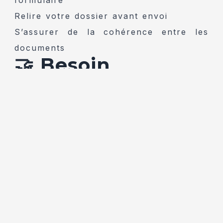
Relire votre dossier avant envoi
S’assurer de la cohérence entre les
documents
🤝 Besoin
d’accompagnement
?
Nous vous accompagnons pour :
comprendre les formulaires
remplir correctement vos dossiers
optimiser vos réponses aux marchés
publics
👉
Assistance sur les marchés publics